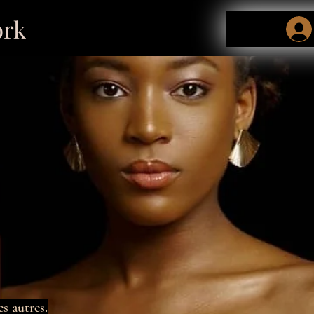
rk
es autres.